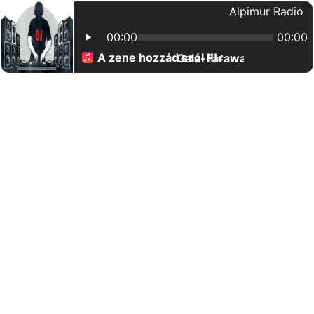
Alpimur Radio
00:00
00:00
A zene hozzád szól !!! :
Gala-Faraway (Walentin 